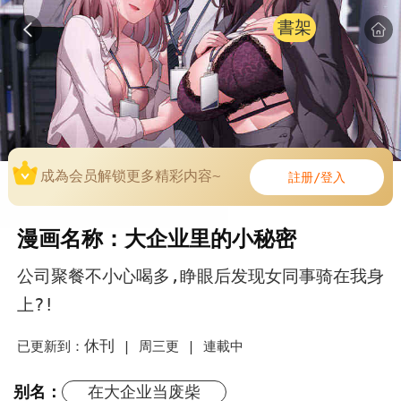
書架
成為会员解锁更多精彩内容~
註册/登入
漫画名称：大企业里的小秘密
公司聚餐不小心喝多,睁眼后发现女同事骑在我身
上?!
休刊
已更新到：
|
周三更 |
連載中
别名：
在大企业当废柴