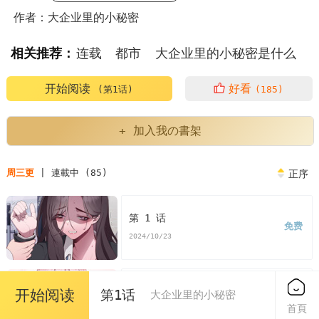
作者：大企业里的小秘密
相关推荐：
连载
都市
大企业里的小秘密是什么
大企业里的小秘密有哪些
大企业里的小秘密包括
开始阅读
好看
(第1话)
(185)
企业大秘是什么职位
大企业的故事
大企业的作用
+ 加入我の書架
大企业有什么特点
大企业的诅咒
大企业的规模
周三更
| 連載中 (85)
正序
小企业的灵魂
大企业小企业管理者角色
第 1 话
免费
韩漫大企业里的小秘密是什么
2024/10/23
韩漫大企业里的小秘密
大企业里的小秘密漫画
第 2 话
开始阅读
第1话
大企业里的小秘密
免费
大企业里的小秘密漫画免费
首頁
2024/10/23